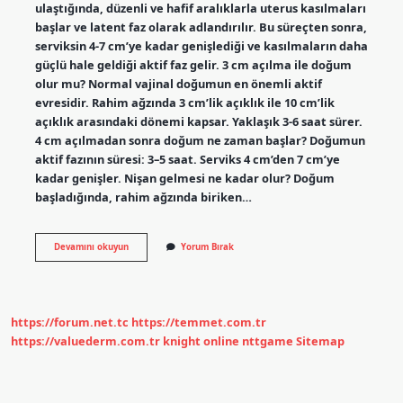
ulaştığında, düzenli ve hafif aralıklarla uterus kasılmaları
başlar ve latent faz olarak adlandırılır. Bu süreçten sonra,
serviksin 4-7 cm’ye kadar genişlediği ve kasılmaların daha
güçlü hale geldiği aktif faz gelir. 3 cm açılma ile doğum
olur mu? Normal vajinal doğumun en önemli aktif
evresidir. Rahim ağzında 3 cm’lik açıklık ile 10 cm’lik
açıklık arasındaki dönemi kapsar. Yaklaşık 3-6 saat sürer.
4 cm açılmadan sonra doğum ne zaman başlar? Doğumun
aktif fazının süresi: 3–5 saat. Serviks 4 cm’den 7 cm’ye
kadar genişler. Nişan gelmesi ne kadar olur? Doğum
başladığında, rahim ağzında biriken…
Kaç
Devamını okuyun
Yorum Bırak
Cm
Açıklıkta
Nişan
Gelir
https://forum.net.tc
https://temmet.com.tr
https://valuederm.com.tr
knight online
nttgame
Sitemap