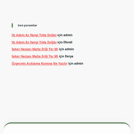
Son yorumlar
Hz Adem As Hangi Yılda Doğdu
için
admin
Hz Adem As Hangi Yılda Doğdu
için
Efendi
Şeker Hastası Malta Eriği Yer Mi
için
admin
Şeker Hastası Malta Eriği Yer Mi
için
Derya
Özgeçmiş Açıklama Kısmına Ne Yazılır
için
admin
exper.xyz
m elexbet