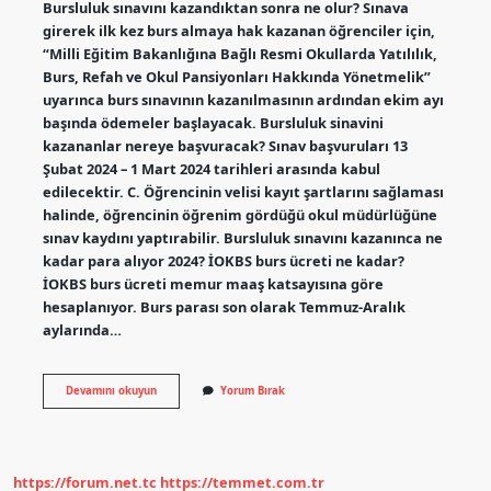
Bursluluk sınavını kazandıktan sonra ne olur? Sınava
girerek ilk kez burs almaya hak kazanan öğrenciler için,
“Milli Eğitim Bakanlığına Bağlı Resmi Okullarda Yatılılık,
Burs, Refah ve Okul Pansiyonları Hakkında Yönetmelik”
uyarınca burs sınavının kazanılmasının ardından ekim ayı
başında ödemeler başlayacak. Bursluluk sinavini
kazananlar nereye başvuracak? Sınav başvuruları 13
Şubat 2024 – 1 Mart 2024 tarihleri ​​arasında kabul
edilecektir. C. Öğrencinin velisi kayıt şartlarını sağlaması
halinde, öğrencinin öğrenim gördüğü okul müdürlüğüne
sınav kaydını yaptırabilir. Bursluluk sınavını kazanınca ne
kadar para alıyor 2024? İOKBS burs ücreti ne kadar?
İOKBS burs ücreti memur maaş katsayısına göre
hesaplanıyor. Burs parası son olarak Temmuz-Aralık
aylarında…
Çocuğum
Devamını okuyun
Yorum Bırak
Bursluluk
Sınavını
Kazandı
Ne
Yapmalıyım
https://forum.net.tc
https://temmet.com.tr