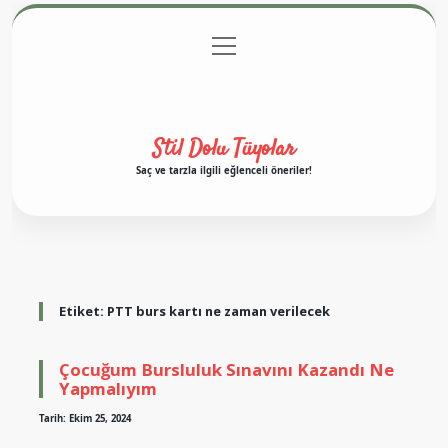
menüyü
Anasayfa
Gizlilik Politikası
Yasal Uyarı
aç
Hakkımızda
Stil Dolu Tüyolar
Saç ve tarzla ilgili eğlenceli öneriler!
Etiket:
PTT burs kartı ne zaman verilecek
Çocuğum Bursluluk Sınavını Kazandı Ne
Yapmalıyım
Tarih: Ekim 25, 2024