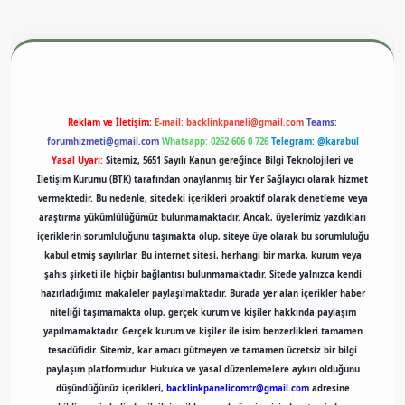
exper.xyz
m elexbet
Reklam ve İletişim:
E-mail:
backlinkpaneli@gmail.com
Teams:
forumhizmeti@gmail.com
Whatsapp: 0262 606 0 726
Telegram: @karabul
Yasal Uyarı:
Sitemiz, 5651 Sayılı Kanun gereğince Bilgi Teknolojileri ve
İletişim Kurumu (BTK) tarafından onaylanmış bir Yer Sağlayıcı olarak hizmet
vermektedir. Bu nedenle, sitedeki içerikleri proaktif olarak denetleme veya
araştırma yükümlülüğümüz bulunmamaktadır. Ancak, üyelerimiz yazdıkları
içeriklerin sorumluluğunu taşımakta olup, siteye üye olarak bu sorumluluğu
kabul etmiş sayılırlar. Bu internet sitesi, herhangi bir marka, kurum veya
şahıs şirketi ile hiçbir bağlantısı bulunmamaktadır. Sitede yalnızca kendi
hazırladığımız makaleler paylaşılmaktadır. Burada yer alan içerikler haber
niteliği taşımamakta olup, gerçek kurum ve kişiler hakkında paylaşım
yapılmamaktadır. Gerçek kurum ve kişiler ile isim benzerlikleri tamamen
tesadüfidir. Sitemiz, kar amacı gütmeyen ve tamamen ücretsiz bir bilgi
paylaşım platformudur. Hukuka ve yasal düzenlemelere aykırı olduğunu
düşündüğünüz içerikleri,
backlinkpanelicomtr@gmail.com
adresine