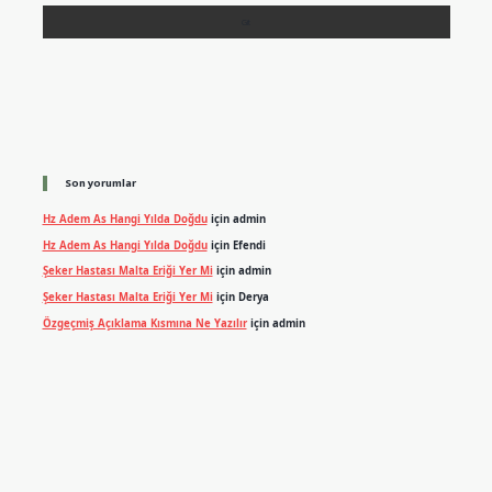
Son yorumlar
Hz Adem As Hangi Yılda Doğdu
için
admin
Hz Adem As Hangi Yılda Doğdu
için
Efendi
Şeker Hastası Malta Eriği Yer Mi
için
admin
Şeker Hastası Malta Eriği Yer Mi
için
Derya
Özgeçmiş Açıklama Kısmına Ne Yazılır
için
admin