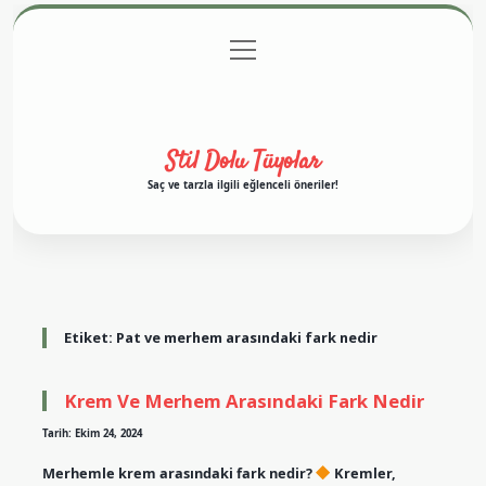
menüyü
Anasayfa
Gizlilik Politikası
Yasal Uyarı
aç
Hakkımızda
Stil Dolu Tüyolar
Saç ve tarzla ilgili eğlenceli öneriler!
Etiket:
Pat ve merhem arasındaki fark nedir
Krem Ve Merhem Arasındaki Fark Nedir
Tarih: Ekim 24, 2024
Merhemle krem arasındaki fark nedir?
Kremler,