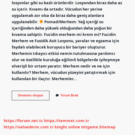
losyonlar gibi su bazlı ürünlerdir. Losyondan biraz daha az
su içerir. Kıvamı da ortadır. Vücudun her yerine
uygulamak zor olsa da biraz daha geniş alanlara
uygulanabilir.
Pomad/Merhem: Yağ içeriği su
içeriğinden daha yüksek olduğundan daha yoğun bir
kıvama sahiptir. Fucidin merhem mi krem mi? Fucidin
Merhem ve Fusidik Asit Losyonu, yaralar ve egzama için
faydalı olabilecek koruyucu bir bariyer oluşturur.
Merhemin tıkayıcı etkisi nemin tutulmasına yardımcı
olur ve özellikle kuruluğa eğilimli bölgelerde iyileşmeye
elverişli bir ortam yaratır. Merhem nedir ve ne için
kullanılır? Merhem, vücudun yüzeyini yatıştırmak için
kullanılan bir ilaçtır. Merhemler…
Krem
Devamını okuyun
Yorum Bırak
Ve
Merhem
Arasındaki
Fark
Nedir
https://forum.net.tc
https://temmet.com.tr
https://valuederm.com.tr
knight online
nttgame
Sitemap