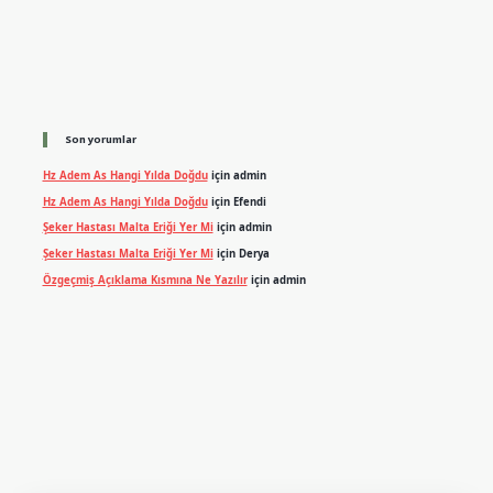
Son yorumlar
Hz Adem As Hangi Yılda Doğdu
için
admin
Hz Adem As Hangi Yılda Doğdu
için
Efendi
Şeker Hastası Malta Eriği Yer Mi
için
admin
Şeker Hastası Malta Eriği Yer Mi
için
Derya
Özgeçmiş Açıklama Kısmına Ne Yazılır
için
admin
exper.xyz
m elexbet