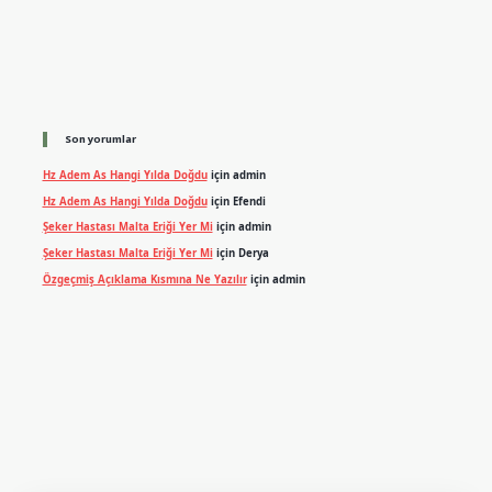
Son yorumlar
Hz Adem As Hangi Yılda Doğdu
için
admin
Hz Adem As Hangi Yılda Doğdu
için
Efendi
Şeker Hastası Malta Eriği Yer Mi
için
admin
Şeker Hastası Malta Eriği Yer Mi
için
Derya
Özgeçmiş Açıklama Kısmına Ne Yazılır
için
admin
exper.xyz
m elexbet