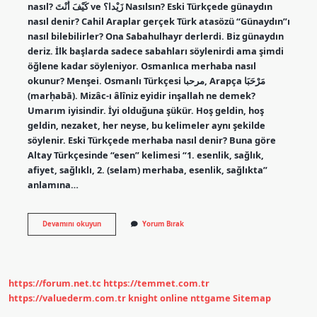
nasıl? كَيْفَ أَنْتَ ve زَيْدا؟ Nasılsın? Eski Türkçede günaydın
nasıl denir? Cahil Araplar gerçek Türk atasözü “Günaydın”ı
nasıl bilebilirler? Ona Sabahulhayr derlerdi. Biz günaydın
deriz. İlk başlarda sadece sabahları söylenirdi ama şimdi
öğlene kadar söyleniyor. Osmanlıca merhaba nasıl
okunur? Menşei. Osmanlı Türkçesi مرحبا‎, Arapça مَرْحَبَا‎
(marḥabā). Mizâc-ı âlîniz eyidir inşallah ne demek?
Umarım iyisindir. İyi olduğuna şükür. Hoş geldin, hoş
geldin, nezaket, her neyse, bu kelimeler aynı şekilde
söylenir. Eski Türkçede merhaba nasıl denir? Buna göre
Altay Türkçesinde “esen” kelimesi “1. esenlik, sağlık,
afiyet, sağlıklı, 2. (selam) merhaba, esenlik, sağlıkta”
anlamına…
Osmanlıca
Devamını okuyun
Yorum Bırak
Nasılsın
Ne
Demek
https://forum.net.tc
https://temmet.com.tr
https://valuederm.com.tr
knight online
nttgame
Sitemap