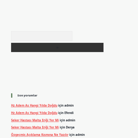
Arama
Son yorumlar
Hz Adem As Hangi Yılda Doğdu
için
admin
Hz Adem As Hangi Yılda Doğdu
için
Efendi
Şeker Hastası Malta Eriği Yer Mi
için
admin
Şeker Hastası Malta Eriği Yer Mi
için
Derya
Özgeçmiş Açıklama Kısmına Ne Yazılır
için
admin