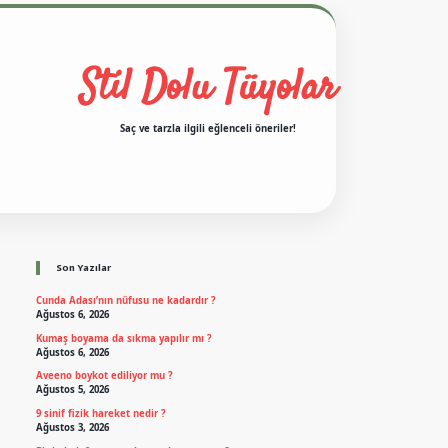
Stil Dolu Tüyolar
Saç ve tarzla ilgili eğlenceli öneriler!
Sidebar
ilbet casino
ilbet yeni giriş
Betexper giriş adresi
betexper.xyz
m elexbet
Son Yazılar
Cunda Adası’nın nüfusu ne kadardır ?
Ağustos 6, 2026
Kumaş boyama da sıkma yapılır mı ?
Ağustos 6, 2026
Aveeno boykot ediliyor mu ?
Ağustos 5, 2026
9 sinif fizik hareket nedir ?
Ağustos 3, 2026