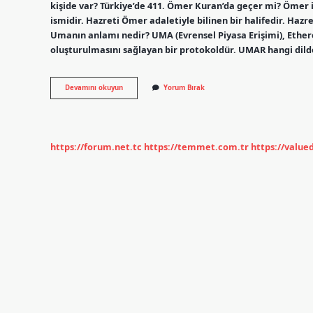
kişide var? Türkiye’de 411. Ömer Kuran’da geçer mi? Ömer i
ismidir. Hazreti Ömer adaletiyle bilinen bir halifedir. Ha
Umanın anlamı nedir? UMA (Evrensel Piyasa Erişimi), Ether
oluşturulmasını sağlayan bir protokoldür. UMAR hangi dil
Umar
Devamını okuyun
Yorum Bırak
Ismi
Ne
Anlama
Gelir
https://forum.net.tc
https://temmet.com.tr
https://valu