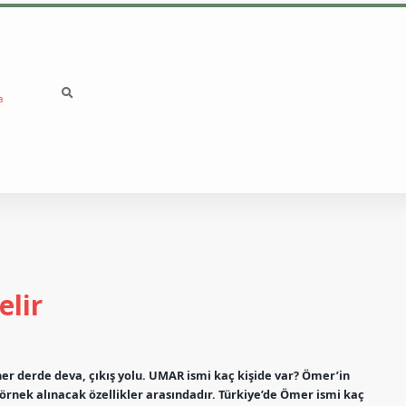
a
betci
vd casino giriş
lir
er derde deva, çıkış yolu. UMAR ismi kaç kişide var? Ömer’in
n örnek alınacak özellikler arasındadır. Türkiye’de Ömer ismi kaç