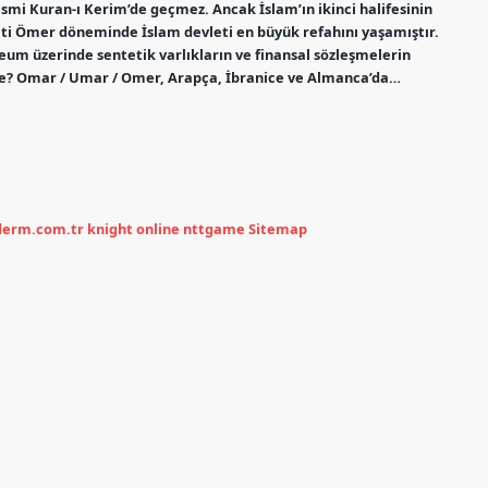
smi Kuran-ı Kerim’de geçmez. Ancak İslam’ın ikinci halifesinin
zreti Ömer döneminde İslam devleti en büyük refahını yaşamıştır.
eum üzerinde sentetik varlıkların ve finansal sözleşmelerin
de? Omar / Umar / Omer, Arapça, İbranice ve Almanca’da…
ederm.com.tr
knight online
nttgame
Sitemap