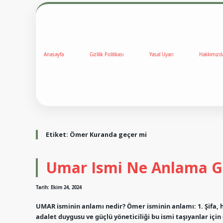
Anasayfa
Gizlilik Politikası
Yasal Uyarı
Hakkımızd
Etiket:
Ömer Kuranda geçer mi
Umar Ismi Ne Anlama Ge
Tarih: Ekim 24, 2024
UMAR isminin anlamı nedir? Ömer isminin anlamı: 1. Şifa, h
adalet duygusu ve güçlü yöneticiliği bu ismi taşıyanlar içi