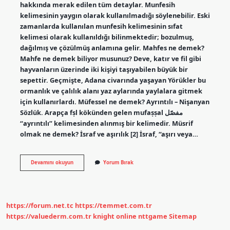
hakkında merak edilen tüm detaylar. Munfesih
kelimesinin yaygın olarak kullanılmadığı söylenebilir. Eski
zamanlarda kullanılan munfesih kelimesinin sıfat
kelimesi olarak kullanıldığı bilinmektedir; bozulmuş,
dağılmış ve çözülmüş anlamına gelir. Mahfes ne demek?
Mahfe ne demek biliyor musunuz? Deve, katır ve fil gibi
hayvanların üzerinde iki kişiyi taşıyabilen büyük bir
sepettir. Geçmişte, Adana civarında yaşayan Yörükler bu
ormanlık ve çalılık alanı yaz aylarında yaylalara gitmek
için kullanırlardı. Müfessel ne demek? Ayrıntılı – Nişanyan
Sözlük. Arapça fṣl kökünden gelen mufaṣṣal مفصّل
“ayrıntılı” kelimesinden alınmış bir kelimedir. Müsrif
olmak ne demek? İsraf ve aşırılık [2] İsraf, “aşırı veya…
Münfesih
Devamını okuyun
Yorum Bırak
Ne
Demek
https://forum.net.tc
https://temmet.com.tr
https://valuederm.com.tr
knight online
nttgame
Sitemap