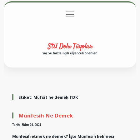
menüyü
Anasayfa
Gizlilik Politikası
Yasal Uyarı
aç
Hakkımızda
Stil Dolu Tüyolar
Saç ve tarzla ilgili eğlenceli öneriler!
Etiket:
Müfsit ne demek TDK
Münfesih Ne Demek
Tarih: Ekim 24, 2024
Münfesih etmek ne demek? İşte Munfesih kelimesi