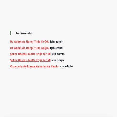
Son yorumlar
Hz Adem As Hangi Yılda Doğdu
için
admin
Hz Adem As Hangi Yılda Doğdu
için
Efendi
Şeker Hastası Malta Eriği Yer Mi
için
admin
Şeker Hastası Malta Eriği Yer Mi
için
Derya
Özgeçmiş Açıklama Kısmına Ne Yazılır
için
admin
exper.xyz
m elexbet