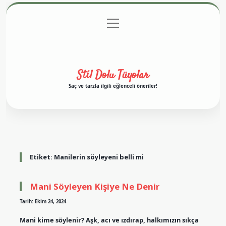
menüyü
Anasayfa
Gizlilik Politikası
Yasal Uyarı
aç
Hakkımızda
Stil Dolu Tüyolar
Saç ve tarzla ilgili eğlenceli öneriler!
Etiket:
Manilerin söyleyeni belli mi
Mani Söyleyen Kişiye Ne Denir
Tarih: Ekim 24, 2024
Mani kime söylenir? Aşk, acı ve ızdırap, halkımızın sıkça