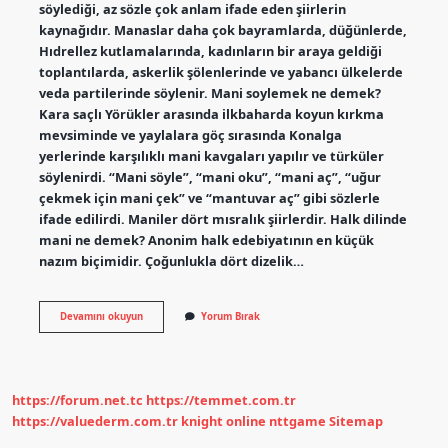
söylediği, az sözle çok anlam ifade eden şiirlerin
kaynağıdır. Manaslar daha çok bayramlarda, düğünlerde,
Hıdrellez kutlamalarında, kadınların bir araya geldiği
toplantılarda, askerlik şölenlerinde ve yabancı ülkelerde
veda partilerinde söylenir. Mani soylemek ne demek?
Kara saçlı Yörükler arasında ilkbaharda koyun kırkma
mevsiminde ve yaylalara göç sırasında Konalga
yerlerinde karşılıklı mani kavgaları yapılır ve türküler
söylenirdi. “Mani söyle”, “mani oku”, “mani aç”, “uğur
çekmek için mani çek” ve “mantuvar aç” gibi sözlerle
ifade edilirdi. Maniler dört mısralık şiirlerdir. Halk dilinde
mani ne demek? Anonim halk edebiyatının en küçük
nazım biçimidir. Çoğunlukla dört dizelik…
Mani
Devamını okuyun
Yorum Bırak
Söyleyen
Kişiye
Ne
Denir
https://forum.net.tc
https://temmet.com.tr
https://valuederm.com.tr
knight online
nttgame
Sitemap