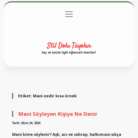
menüyü
Anasayfa
Gizlilik Politikası
Yasal Uyarı
aç
Hakkımızda
Stil Dolu Tüyolar
Saç ve tarzla ilgili eğlenceli öneriler!
Etiket:
Mani nedir kısa örnek
Mani Söyleyen Kişiye Ne Denir
Tarih: Ekim 24, 2024
Mani kime söylenir? Aşk, acı ve ızdırap, halkımızın sıkça