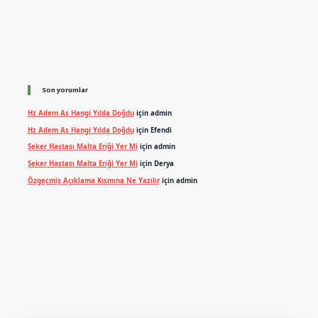
Son yorumlar
Hz Adem As Hangi Yılda Doğdu
için
admin
Hz Adem As Hangi Yılda Doğdu
için
Efendi
Şeker Hastası Malta Eriği Yer Mi
için
admin
Şeker Hastası Malta Eriği Yer Mi
için
Derya
Özgeçmiş Açıklama Kısmına Ne Yazılır
için
admin
exper.xyz
m elexbet