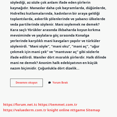
söylediği, az sözle çok anlam ifade eden şiirlerin
kaynağıdır. Manaslar daha çok bayramlarda, düğünlerde,
Hıdrellez kutlamalarında, kadınların bir araya geldiği
toplantılarda, askerlik şölenlerinde ve yabancı ülkelerde
veda partilerinde söylenir. Mani soylemek ne demek?
Kara saçlı Yörükler arasında ilkbaharda koyun kırkma
mevsiminde ve yaylalara göç sırasında Konalga
yerlerinde karşılıklı mani kavgaları yapılır ve türküler
söylenirdi. “Mani söyle”, “mani oku”, “mani aç”, “uğur
çekmek için mani çek” ve “mantuvar aç” gibi sözlerle
ifade edilirdi. Maniler dört mısralık şiirlerdir. Halk dilinde
mani ne demek? Anonim halk edebiyatının en küçük
nazım biçimidir. Çoğunlukla dört dizelik…
Mani
Devamını okuyun
Yorum Bırak
Söyleyen
Kişiye
Ne
Denir
https://forum.net.tc
https://temmet.com.tr
https://valuederm.com.tr
knight online
nttgame
Sitemap