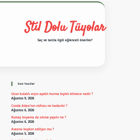
Stil Dolu Tüyolar
Saç ve tarzla ilgili eğlenceli öneriler!
Sidebar
ilbet casino
ilbet yeni giriş
Betexper giriş adresi
betexper.xyz
m elexbet
Son Yazılar
Uzun kulaklı arşın ayaklı burma bıyıklı bilmece nedir ?
Ağustos 9, 2026
Cunda Adası’nın nüfusu ne kadardır ?
Ağustos 6, 2026
Kumaş boyama da sıkma yapılır mı ?
Ağustos 6, 2026
Aveeno boykot ediliyor mu ?
Ağustos 5, 2026