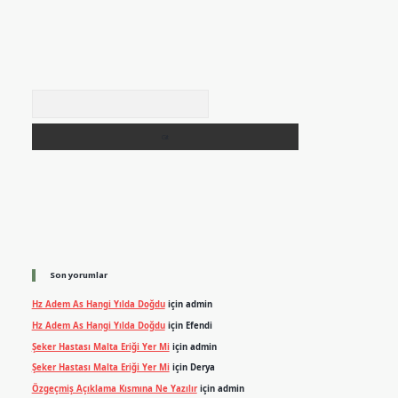
Arama
Son yorumlar
Hz Adem As Hangi Yılda Doğdu
için
admin
Hz Adem As Hangi Yılda Doğdu
için
Efendi
Şeker Hastası Malta Eriği Yer Mi
için
admin
Şeker Hastası Malta Eriği Yer Mi
için
Derya
Özgeçmiş Açıklama Kısmına Ne Yazılır
için
admin