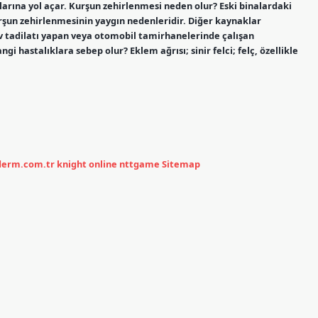
larına yol açar. Kurşun zehirlenmesi neden olur? Eski binalardaki
rşun zehirlenmesinin yaygın nedenleridir. Diğer kaynaklar
, ev tadilatı yapan veya otomobil tamirhanelerinde çalışan
i hastalıklara sebep olur? Eklem ağrısı; sinir felci; felç, özellikle
ederm.com.tr
knight online
nttgame
Sitemap