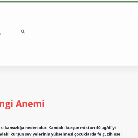
a
betci
vd casino giriş
ngi Anemi
 kansızlığa neden olur. Kandaki kurşun miktarı 40 µg/dl’yi
ndaki kurşun seviyelerinin yükselmesi çocuklarda felç, zihinsel