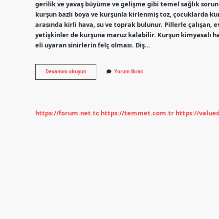
gerilik ve yavaş büyüme ve gelişme gibi temel sağlık sorun
kurşun bazlı boya ve kurşunla kirlenmiş toz, çocuklarda ku
arasında kirli hava, su ve toprak bulunur. Pillerle çalışan
yetişkinler de kurşuna maruz kalabilir. Kurşun kimyasalı hang
eli uyaran sinirlerin felç olması. Diş…
Kurşun
Devamını okuyun
Yorum Bırak
Zehirlenmesi
Hangi
Anemi
https://forum.net.tc
https://temmet.com.tr
https://valu