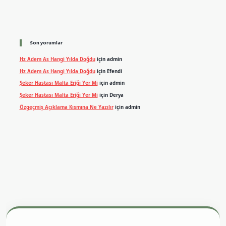
Son yorumlar
Hz Adem As Hangi Yılda Doğdu
için
admin
Hz Adem As Hangi Yılda Doğdu
için
Efendi
Şeker Hastası Malta Eriği Yer Mi
için
admin
Şeker Hastası Malta Eriği Yer Mi
için
Derya
Özgeçmiş Açıklama Kısmına Ne Yazılır
için
admin
exper.xyz
m elexbet