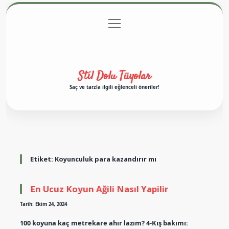
menüyü
Anasayfa
Gizlilik Politikası
Yasal Uyarı
aç
Hakkımızda
Stil Dolu Tüyolar
Saç ve tarzla ilgili eğlenceli öneriler!
Etiket:
Koyunculuk para kazandırır mı
En Ucuz Koyun Ağili Nasıl Yapilir
Tarih: Ekim 24, 2024
100 koyuna kaç metrekare ahır lazım? 4-Kış bakımı: