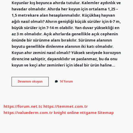
Koyunlar kış boyunca ahırda tutulur. Kalemler aydınlık ve
havadar olmalıdır. Ahırda her koyun için ortalama 1,25 –
1,5 metrekare alan hesaplanmalıdır. Küçükbaş hayvan
ağılı nasıl olmalı? Ahırın genişliği küçük sürüler için 6-7 m,
büyük sürüler için 7-14 m olabilir. Yan duvar yüksekliği en
az 3 m olmalıdır. Açık ahırlarda genellikle açık cephenin
önünde bir sürünme alanı bırakılır. Sürünme alanının
boyutu genellikle dinlenme alanının iki katı olmalıdır.
Koyun ahır zemini nasıl olmalı? Yüksek seviyede korozyon
direncine sahiptir, dayanıklıdır ve paslanmaz, bu da onu
koyun ve keçi ahır zeminleri için ideal bir ürün haline…
En
Devamını okuyun
14 Yorum
Ucuz
Koyun
Ağili
Nasıl
Yapilir
https://forum.net.tc
https://temmet.com.tr
https://valuederm.com.tr
knight online
nttgame
Sitemap