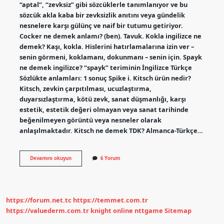
“aptal”, “zevksiz” gibi sözcüklerle tanımlanıyor ve bu
sözcük akla kaba bir zevksizlik anıtını veya gündelik
nesnelere karşı gülünç ve naif bir tutumu getiriyor.
Cocker ne demek anlamı? (ben). Tavuk. Kokla ingilizce ne
demek? Kaşı, kokla. Hislerini hatırlamalarına izin ver –
senin görmeni, koklamanı, dokunmanı – senin için. Spayk
ne demek ingilizce? “spayk” teriminin İngilizce Türkçe
Sözlükte anlamları: 1 sonuç Spike i. Kitsch ürün nedir?
Kitsch, zevkin çarpıtılması, ucuzlaştırma,
duyarsızlaştırma, kötü zevk, sanat düşmanlığı, karşı
estetik, estetik değeri olmayan veya sanat tarihinde
beğenilmeyen görüntü veya nesneler olarak
anlaşılmaktadır. Kitsch ne demek TDK? Almanca-Türkçe…
Kaboodle
Devamını okuyun
6 Yorum
Ne
Demek
https://forum.net.tc
https://temmet.com.tr
https://valuederm.com.tr
knight online
nttgame
Sitemap