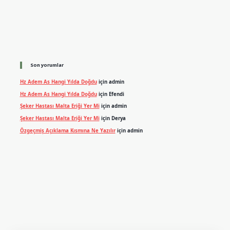
Son yorumlar
Hz Adem As Hangi Yılda Doğdu
için
admin
Hz Adem As Hangi Yılda Doğdu
için
Efendi
Şeker Hastası Malta Eriği Yer Mi
için
admin
Şeker Hastası Malta Eriği Yer Mi
için
Derya
Özgeçmiş Açıklama Kısmına Ne Yazılır
için
admin
exper.xyz
m elexbet