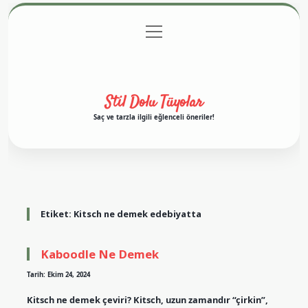
menüyü
Anasayfa
Gizlilik Politikası
Yasal Uyarı
aç
Hakkımızda
Stil Dolu Tüyolar
Saç ve tarzla ilgili eğlenceli öneriler!
Etiket:
Kitsch ne demek edebiyatta
Kaboodle Ne Demek
Tarih: Ekim 24, 2024
Kitsch ne demek çeviri? Kitsch, uzun zamandır “çirkin”,