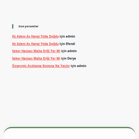
Son yorumlar
Hz Adem As Hangi Yılda Doğdu
için
admin
Hz Adem As Hangi Yılda Doğdu
için
Efendi
Şeker Hastası Malta Eriği Yer Mi
için
admin
Şeker Hastası Malta Eriği Yer Mi
için
Derya
Özgeçmiş Açıklama Kısmına Ne Yazılır
için
admin
exper.xyz
m elexbet