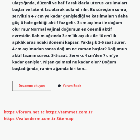
ulaştığında, düzenli ve hafif aralıklarla uterus kasılmaları
başlar ve latent faz olarak adlandırılır. Bu süreçten sonra,
serviksin 4-7 cm’ye kadar genişlediği ve kasılmaların daha
güçlü hale geldiği aktif faz gelir. 3 cm açılma ile doğum
olur mu? Normal vajinal doğumun en önemli aktif
evresidir. Rahim ağzında 3 cm’lik açıklık ile 10 cm’lik
açıklık arasındaki dönemi kapsar. Yaklaşık 3-6 saat sürer.
4 cm açılmadan sonra doğum ne zaman başlar? Doğumun
aktif fazının süresi: 3–5 saat. Serviks 4 cm’den 7 cm’ye
kadar genişler. Nişan gelmesi ne kadar olur? Doğum
başladığında, rahim ağzında biriken…
Kaç
Devamını okuyun
Yorum Bırak
Cm
Açıklıkta
Nişan
Gelir
https://forum.net.tc
https://temmet.com.tr
https://valuederm.com.tr
Sitemap