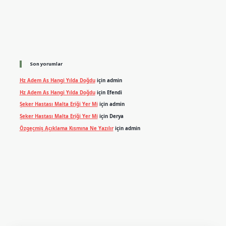
Son yorumlar
Hz Adem As Hangi Yılda Doğdu
için
admin
Hz Adem As Hangi Yılda Doğdu
için
Efendi
Şeker Hastası Malta Eriği Yer Mi
için
admin
Şeker Hastası Malta Eriği Yer Mi
için
Derya
Özgeçmiş Açıklama Kısmına Ne Yazılır
için
admin
exper.xyz
m elexbet