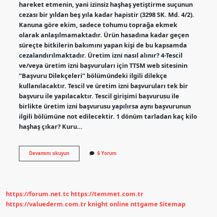
hareket etmenin, yani izinsiz haşhaş yetiştirme suçunun
cezası bir yıldan beş yıla kadar hapistir (3298 SK. Md. 4/2).
Kanuna göre ekim, sadece tohumu toprağa ekmek
olarak anlaşılmamaktadır. Ürün hasadına kadar geçen
süreçte bitkilerin bakımını yapan kişi de bu kapsamda
cezalandırılmaktadır. Üretim izni nasıl alınır? 4-Tescil
ve/veya üretim izni başvuruları için TTSM web sitesinin
“Başvuru Dilekçeleri” bölümündeki ilgili dilekçe
kullanılacaktır. Tescil ve üretim izni başvuruları tek bir
başvuru ile yapılacaktır. Tescil girişimi başvurusu ile
birlikte üretim izni başvurusu yapılırsa aynı başvurunun
ilgili bölümüne not edilecektir. 1 dönüm tarladan kaç kilo
haşhaş çıkar? Kuru…
Haşhaş
Devamını okuyun
6 Yorum
Üretim
Izni
Nasıl
Alınır
https://forum.net.tc
https://temmet.com.tr
https://valuederm.com.tr
knight online
nttgame
Sitemap