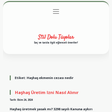
menüyü
Anasayfa
Gizlilik Politikası
Yasal Uyarı
aç
Hakkımızda
Stil Dolu Tüyolar
Saç ve tarzla ilgili eğlenceli öneriler!
Etiket:
Haşhaş ekmenin cezası nedir
Haşhaş Üretim Izni Nasıl Alınır
Tarih: Ekim 24, 2024
Haşhaş üretmek yasak mı? 3298 sayılı Kanuna aykırı