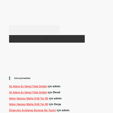
Arama
Son yorumlar
Hz Adem As Hangi Yılda Doğdu
için
admin
Hz Adem As Hangi Yılda Doğdu
için
Efendi
Şeker Hastası Malta Eriği Yer Mi
için
admin
Şeker Hastası Malta Eriği Yer Mi
için
Derya
Özgeçmiş Açıklama Kısmına Ne Yazılır
için
admin