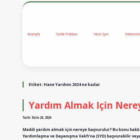
Anasayfa
Gizlilik Politikası
Yasal Uyarı
Hakkımızd
Etiket:
Hane Yardımı 2024 ne kadar
Yardım Almak Için Ner
Tarih: Ekim 24, 2024
Maddi yardım almak için nereye başvurulur? Bu konu hakkınd
Yardımlaşma ve Dayanışma Vakfı’na (SYD) başvurabilir veya