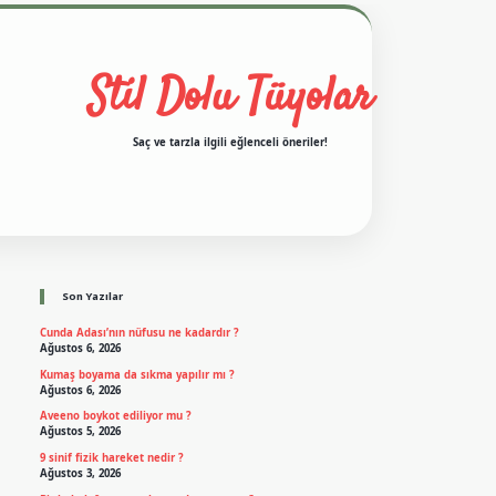
Stil Dolu Tüyolar
Saç ve tarzla ilgili eğlenceli öneriler!
Sidebar
ilbet casino
ilbet yeni giriş
Betexper giriş adresi
betexper.xyz
m elexbet
Son Yazılar
Cunda Adası’nın nüfusu ne kadardır ?
Ağustos 6, 2026
Kumaş boyama da sıkma yapılır mı ?
Ağustos 6, 2026
Aveeno boykot ediliyor mu ?
Ağustos 5, 2026
9 sinif fizik hareket nedir ?
Ağustos 3, 2026