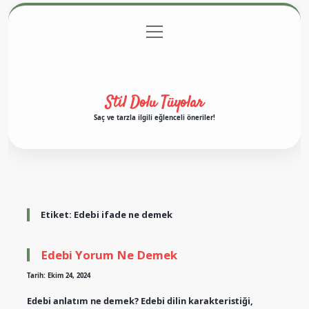
menüyü
Anasayfa
Gizlilik Politikası
Yasal Uyarı
aç
Hakkımızda
Stil Dolu Tüyolar
Saç ve tarzla ilgili eğlenceli öneriler!
Etiket:
Edebi ifade ne demek
Edebi Yorum Ne Demek
Tarih: Ekim 24, 2024
Edebi anlatım ne demek? Edebi dilin karakteristiği,