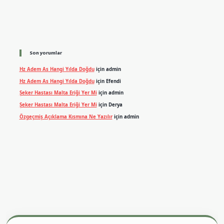
Son yorumlar
Hz Adem As Hangi Yılda Doğdu
için
admin
Hz Adem As Hangi Yılda Doğdu
için
Efendi
Şeker Hastası Malta Eriği Yer Mi
için
admin
Şeker Hastası Malta Eriği Yer Mi
için
Derya
Özgeçmiş Açıklama Kısmına Ne Yazılır
için
admin
exper.xyz
m elexbet