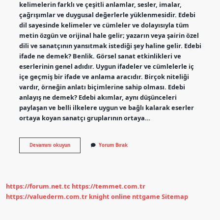
kelimelerin farklı ve çeşitli anlamlar, sesler, imalar,
çağrışımlar ve duygusal değerlerle yüklenmesidir. Edebi
dil sayesinde kelimeler ve cümleler ve dolayısıyla tüm
metin özgün ve orijinal hale gelir; yazarın veya şairin özel
dili ve sanatçının yansıtmak istediği şey haline gelir. Edebi
ifade ne demek? Benlik. Görsel sanat etkinlikleri ve
eserlerinin genel adıdır. Uygun ifadeler ve cümlelerle iç
içe geçmiş bir ifade ve anlama aracıdır. Birçok niteliği
vardır, örneğin anlatı biçimlerine sahip olması. Edebi
anlayış ne demek? Edebi akımlar, aynı düşünceleri
paylaşan ve belli ilkelere uygun ve bağlı kalarak eserler
ortaya koyan sanatçı gruplarının ortaya…
Edebi
Devamını okuyun
Yorum Bırak
Yorum
Ne
Demek
https://forum.net.tc
https://temmet.com.tr
https://valuederm.com.tr
knight online
nttgame
Sitemap