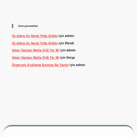
Son yorumlar
Hz Adem As Hangi Yılda Doğdu
için
admin
Hz Adem As Hangi Yılda Doğdu
için
Efendi
Şeker Hastası Malta Eriği Yer Mi
için
admin
Şeker Hastası Malta Eriği Yer Mi
için
Derya
Özgeçmiş Açıklama Kısmına Ne Yazılır
için
admin
adresi
betexper.xyz
m elexbet