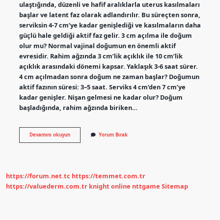
ulaştığında, düzenli ve hafif aralıklarla uterus kasılmaları
başlar ve latent faz olarak adlandırılır. Bu süreçten sonra,
serviksin 4-7 cm’ye kadar genişlediği ve kasılmaların daha
güçlü hale geldiği aktif faz gelir. 3 cm açılma ile doğum
olur mu? Normal vajinal doğumun en önemli aktif
evresidir. Rahim ağzında 3 cm’lik açıklık ile 10 cm’lik
açıklık arasındaki dönemi kapsar. Yaklaşık 3-6 saat sürer.
4 cm açılmadan sonra doğum ne zaman başlar? Doğumun
aktif fazının süresi: 3–5 saat. Serviks 4 cm’den 7 cm’ye
kadar genişler. Nişan gelmesi ne kadar olur? Doğum
başladığında, rahim ağzında biriken…
Kaç
Devamını okuyun
Yorum Bırak
Cm
Açıklıkta
Nişan
Gelir
https://forum.net.tc
https://temmet.com.tr
https://valuederm.com.tr
knight online
nttgame
Sitemap