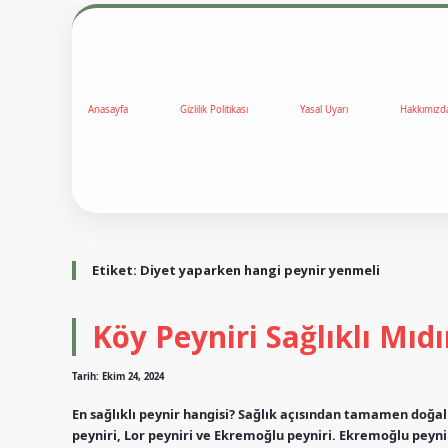
Anasayfa
Gizlilik Politikası
Yasal Uyarı
Hakkımızd
Etiket:
Diyet yaparken hangi peynir yenmeli
Köy Peyniri Sağlıklı Mıdı
Tarih: Ekim 24, 2024
En sağlıklı peynir hangisi? Sağlık açısından tamamen doğal
peyniri, Lor peyniri ve Ekremoğlu peyniri. Ekremoğlu peyniri