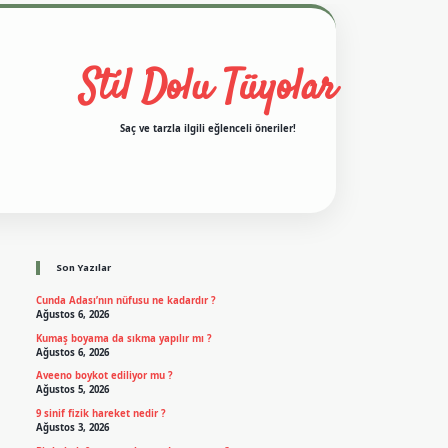
Stil Dolu Tüyolar
Saç ve tarzla ilgili eğlenceli öneriler!
Sidebar
ş
ilbet casino
ilbet yeni giriş
Betexper giriş adresi
betexper.xyz
m elexbe
Son Yazılar
Cunda Adası’nın nüfusu ne kadardır ?
Ağustos 6, 2026
Kumaş boyama da sıkma yapılır mı ?
Ağustos 6, 2026
Aveeno boykot ediliyor mu ?
Ağustos 5, 2026
9 sinif fizik hareket nedir ?
Ağustos 3, 2026