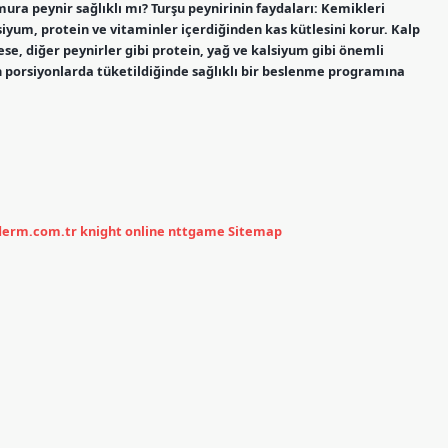
ura peynir sağlıklı mı? Turşu peynirinin faydaları: Kemikleri
alsiyum, protein ve vitaminler içerdiğinden kas kütlesini korur. Kalp
eese, diğer peynirler gibi protein, yağ ve kalsiyum gibi önemli
gun porsiyonlarda tüketildiğinde sağlıklı bir beslenme programına
ederm.com.tr
knight online
nttgame
Sitemap