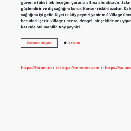
güvenle tüketilebileceğini garanti altına almaktadır. Salam
güçlendirir ve diş sağlığını korur. Kanser riskini azaltır. K
sağlığına iyi gelir. Diyette köy peyniri yenir mi? Village Ch
besinleri içerir. Village Cheese, dengeli bir şekilde ve uy
katkıda bulunabilir. Köy peyniri…
Köy
Devamını okuyun
8 Yorum
Peyniri
Sağlıklı
Mıdır
https://forum.net.tc
https://temmet.com.tr
https://valu