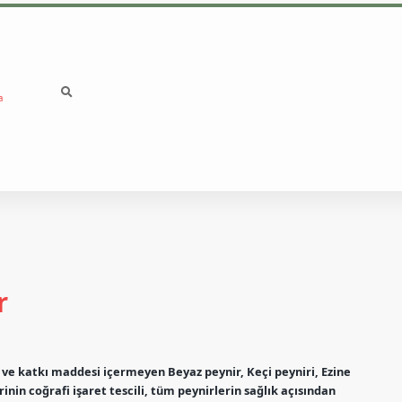
a
betci
vd casino giri
r
 ve katkı maddesi içermeyen Beyaz peynir, Keçi peyniri, Ezine
nin coğrafi işaret tescili, tüm peynirlerin sağlık açısından