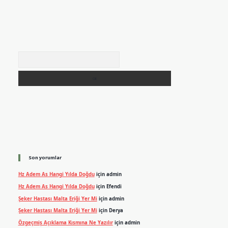
Arama
Son yorumlar
Hz Adem As Hangi Yılda Doğdu
için
admin
Hz Adem As Hangi Yılda Doğdu
için
Efendi
Şeker Hastası Malta Eriği Yer Mi
için
admin
Şeker Hastası Malta Eriği Yer Mi
için
Derya
Özgeçmiş Açıklama Kısmına Ne Yazılır
için
admin