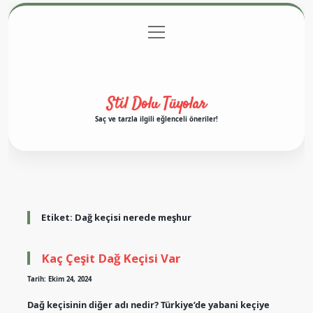
menüyü
Anasayfa
Gizlilik Politikası
Yasal Uyarı
aç
Hakkımızda
Stil Dolu Tüyolar
Saç ve tarzla ilgili eğlenceli öneriler!
Etiket:
Dağ keçisi nerede meşhur
Kaç Çeşit Dağ Keçisi Var
Tarih: Ekim 24, 2024
Dağ keçisinin diğer adı nedir? Türkiye’de yabani keçiye