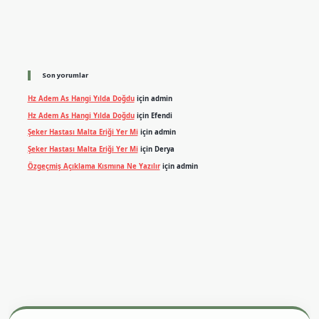
Son yorumlar
Hz Adem As Hangi Yılda Doğdu
için
admin
Hz Adem As Hangi Yılda Doğdu
için
Efendi
Şeker Hastası Malta Eriği Yer Mi
için
admin
Şeker Hastası Malta Eriği Yer Mi
için
Derya
Özgeçmiş Açıklama Kısmına Ne Yazılır
için
admin
texper giriş adresi
betexper.xyz
m elexbet