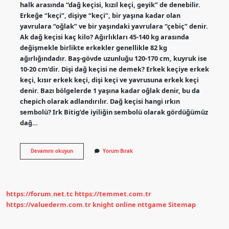
halk arasında “dağ keçisi, kızıl keçi, geyik” de denebilir.
Erkeğe “keçi”, dişiye “keçi”, bir yaşına kadar olan
yavrulara “oğlak” ve bir yaşındaki yavrulara “çebiç” denir.
Ak dağ keçisi kaç kilo? Ağırlıkları 45-140 kg arasında
değişmekle birlikte erkekler genellikle 82 kg
ağırlığındadır. Baş-gövde uzunluğu 120-170 cm, kuyruk ise
10-20 cm’dir. Dişi dağ keçisi ne demek? Erkek keçiye erkek
keçi, kısır erkek keçi, dişi keçi ve yavrusuna erkek keçi
denir. Bazı bölgelerde 1 yaşına kadar oğlak denir, bu da
chepich olarak adlandırılır. Dağ keçisi hangi ırkın
sembolü? Irk Bitig’de iyiliğin sembolü olarak gördüğümüz
dağ…
Kaç
Devamını okuyun
Yorum Bırak
Çeşit
Dağ
Keçisi
Var
https://forum.net.tc
https://temmet.com.tr
https://valuederm.com.tr
knight online
nttgame
Sitemap