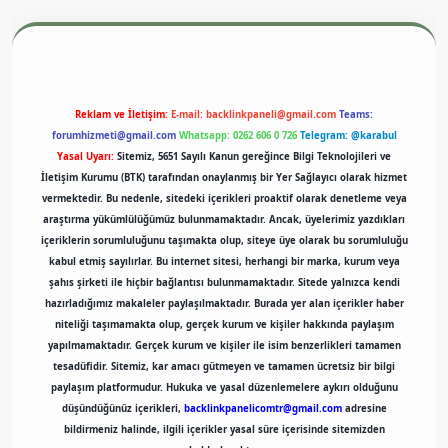
exper.xyz
m elexbet
Reklam ve İletişim:
E-mail:
backlinkpaneli@gmail.com
Teams:
forumhizmeti@gmail.com
Whatsapp: 0262 606 0 726
Telegram: @karabul
Yasal Uyarı:
Sitemiz, 5651 Sayılı Kanun gereğince Bilgi Teknolojileri ve
İletişim Kurumu (BTK) tarafından onaylanmış bir Yer Sağlayıcı olarak hizmet
vermektedir. Bu nedenle, sitedeki içerikleri proaktif olarak denetleme veya
araştırma yükümlülüğümüz bulunmamaktadır. Ancak, üyelerimiz yazdıkları
içeriklerin sorumluluğunu taşımakta olup, siteye üye olarak bu sorumluluğu
kabul etmiş sayılırlar. Bu internet sitesi, herhangi bir marka, kurum veya
şahıs şirketi ile hiçbir bağlantısı bulunmamaktadır. Sitede yalnızca kendi
hazırladığımız makaleler paylaşılmaktadır. Burada yer alan içerikler haber
niteliği taşımamakta olup, gerçek kurum ve kişiler hakkında paylaşım
yapılmamaktadır. Gerçek kurum ve kişiler ile isim benzerlikleri tamamen
tesadüfidir. Sitemiz, kar amacı gütmeyen ve tamamen ücretsiz bir bilgi
paylaşım platformudur. Hukuka ve yasal düzenlemelere aykırı olduğunu
düşündüğünüz içerikleri,
backlinkpanelicomtr@gmail.com
adresine
bildirmeniz halinde, ilgili içerikler yasal süre içerisinde sitemizden