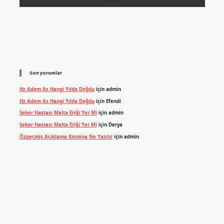
Son yorumlar
Hz Adem As Hangi Yılda Doğdu
için
admin
Hz Adem As Hangi Yılda Doğdu
için
Efendi
Şeker Hastası Malta Eriği Yer Mi
için
admin
Şeker Hastası Malta Eriği Yer Mi
için
Derya
Özgeçmiş Açıklama Kısmına Ne Yazılır
için
admin