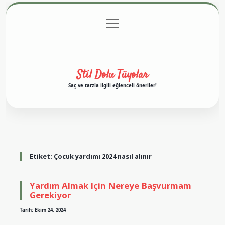
menüyü
Anasayfa
Gizlilik Politikası
Yasal Uyarı
aç
Hakkımızda
Stil Dolu Tüyolar
Saç ve tarzla ilgili eğlenceli öneriler!
Etiket:
Çocuk yardımı 2024 nasıl alınır
Yardım Almak Için Nereye Başvurmam
Gerekiyor
Tarih: Ekim 24, 2024