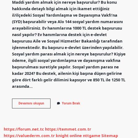
Maddi yardım almak için nereye başvurulur? Bu konu
hakkında detaylı bilgi almak için ikamet ettiğiniz
il/ilçedeki Sosyal Yardımlaşma ve Dayanışma Vakfı’na
(SYD) başvurabilir veya Alo 144 sosyal yardım numarasını
arayabilirsiniz. Ev hanımlarına 1000 TL destek başvurusu
nasıl yapılır? Ev hanımlarına destek için e-devlet
başvurusu Aile ve Sosyal Hizmetler Bakanlığı tarafından
işlenmektedir. Bu başvuru e-devlet üzerinden yapılabilir.
Sosyal yardım parası almak için nereye başvurulur? Kişiye
ödeme, ilgili sosyal yardımlaşma ve dayanışma vakfına
başvurulması suretiyle yapılır. Sosyal yardım parası ne
kadar 2024? Bu destek, ailenin kişi başına düşen gelirine
göre dört farklı gelir dilimini kapsıyor ve 850 TL ile 1250 TL
arasında…
Yardım
Devamını okuyun
Yorum Bırak
Almak
Için
Nereye
Başvurmam
Gerekiyor
https://forum.net.tc
https://temmet.com.tr
https://valuederm.com.tr
knight online
nttgame
Sitemap