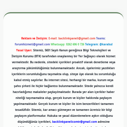
exper.xyz
m elexbet
Reklam ve İletişim:
E-mail:
backlinkpaneli@gmail.com
Teams:
forumhizmeti@gmail.com
Whatsapp: 0262 606 0 726
Telegram: @karabul
Yasal Uyarı:
Sitemiz, 5651 Sayılı Kanun gereğince Bilgi Teknolojileri ve
İletişim Kurumu (BTK) tarafından onaylanmış bir Yer Sağlayıcı olarak hizmet
vermektedir. Bu nedenle, sitedeki içerikleri proaktif olarak denetleme veya
araştırma yükümlülüğümüz bulunmamaktadır. Ancak, üyelerimiz yazdıkları
içeriklerin sorumluluğunu taşımakta olup, siteye üye olarak bu sorumluluğu
kabul etmiş sayılırlar. Bu internet sitesi, herhangi bir marka, kurum veya
şahıs şirketi ile hiçbir bağlantısı bulunmamaktadır. Sitede yalnızca kendi
hazırladığımız makaleler paylaşılmaktadır. Burada yer alan içerikler haber
niteliği taşımamakta olup, gerçek kurum ve kişiler hakkında paylaşım
yapılmamaktadır. Gerçek kurum ve kişiler ile isim benzerlikleri tamamen
tesadüfidir. Sitemiz, kar amacı gütmeyen ve tamamen ücretsiz bir bilgi
paylaşım platformudur. Hukuka ve yasal düzenlemelere aykırı olduğunu
düşündüğünüz içerikleri,
backlinkpanelicomtr@gmail.com
adresine