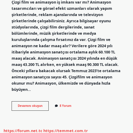
Çizgi film ve animasyon iş imkanı var mı? Animasyon
tasarımcıları ve görsel efekt uzmanları olarak yapım
şirketlerinde, reklam ajanslarında ve televizyon
şirketlerinde çalışabilirsiniz. Ayrıca bilgisayar oyunu
stüdyolarında, çizgi film dergilerinde, sanat
bölümlerinde, müzik şirketlerinde ve medya
kuruluşlarında çalışma fırsatınız da var. Çizgi film ve
animasyon ne kadar maaş alır? Verilere göre 2024 yılı
itibariyle animasyon sanatçısı ortalama aylık 60.100 TL
maaş alacak. Animasyon sanatçısı 2024 yılında en düşük
maaş 43.200 TL alırken, en yüksek maaş 90.300 TL olacak.
Önceki yıllara bakacak olursak Temmuz 2023’te ortalama
animasyon sanatçısı sayısı 45. Çizgifilm ve animasyon
okunur mu? Animasyon, ülkemizde ve dünyada hızla
büyüyen…
Çizgi
Devamını okuyun
8 Yorum
Film
Ve
Animasyon
Önü
Açık
https://forum.net.tc
https://temmet.com.tr
Mı