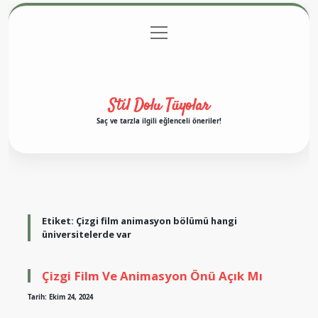
menüyü
Anasayfa
Gizlilik Politikası
Yasal Uyarı
aç
Hakkımızda
Stil Dolu Tüyolar
Saç ve tarzla ilgili eğlenceli öneriler!
Etiket:
Çizgi film animasyon bölümü hangi
üniversitelerde var
Çizgi Film Ve Animasyon Önü Açık Mı
Tarih: Ekim 24, 2024