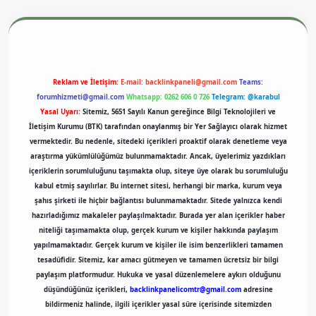
texper.xyz
m elexbet
Reklam ve İletişim:
E-mail:
backlinkpaneli@gmail.com
Teams:
forumhizmeti@gmail.com
Whatsapp: 0262 606 0 726
Telegram: @karabul
Yasal Uyarı:
Sitemiz, 5651 Sayılı Kanun gereğince Bilgi Teknolojileri ve
İletişim Kurumu (BTK) tarafından onaylanmış bir Yer Sağlayıcı olarak hizmet
vermektedir. Bu nedenle, sitedeki içerikleri proaktif olarak denetleme veya
araştırma yükümlülüğümüz bulunmamaktadır. Ancak, üyelerimiz yazdıkları
içeriklerin sorumluluğunu taşımakta olup, siteye üye olarak bu sorumluluğu
kabul etmiş sayılırlar. Bu internet sitesi, herhangi bir marka, kurum veya
şahıs şirketi ile hiçbir bağlantısı bulunmamaktadır. Sitede yalnızca kendi
hazırladığımız makaleler paylaşılmaktadır. Burada yer alan içerikler haber
niteliği taşımamakta olup, gerçek kurum ve kişiler hakkında paylaşım
yapılmamaktadır. Gerçek kurum ve kişiler ile isim benzerlikleri tamamen
tesadüfidir. Sitemiz, kar amacı gütmeyen ve tamamen ücretsiz bir bilgi
paylaşım platformudur. Hukuka ve yasal düzenlemelere aykırı olduğunu
düşündüğünüz içerikleri,
backlinkpanelicomtr@gmail.com
adresine
bildirmeniz halinde, ilgili içerikler yasal süre içerisinde sitemizden