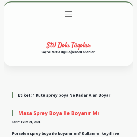
menüyü
Anasayfa
Gizlilik Politikası
Yasal Uyarı
aç
Hakkımızda
Stil Dolu Tüyolar
Saç ve tarzla ilgili eğlenceli öneriler!
Etiket:
1 Kutu sprey boya Ne Kadar Alan Boyar
Masa Sprey Boya Ile Boyanır Mı
Tarih: Ekim 24, 2024
Porselen sprey boya ile boyanır mı? Kullanımı keyifli ve