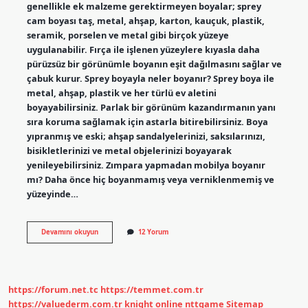
genellikle ek malzeme gerektirmeyen boyalar; sprey
cam boyası taş, metal, ahşap, karton, kauçuk, plastik,
seramik, porselen ve metal gibi birçok yüzeye
uygulanabilir. Fırça ile işlenen yüzeylere kıyasla daha
pürüzsüz bir görünümle boyanın eşit dağılmasını sağlar ve
çabuk kurur. Sprey boyayla neler boyanır? Sprey boya ile
metal, ahşap, plastik ve her türlü ev aletini
boyayabilirsiniz. Parlak bir görünüm kazandırmanın yanı
sıra koruma sağlamak için astarla bitirebilirsiniz. Boya
yıpranmış ve eski; ahşap sandalyelerinizi, saksılarınızı,
bisikletlerinizi ve metal objelerinizi boyayarak
yenileyebilirsiniz. Zımpara yapmadan mobilya boyanır
mı? Daha önce hiç boyanmamış veya verniklenmemiş ve
yüzeyinde…
Masa
Devamını okuyun
12 Yorum
Sprey
Boya
Ile
Boyanır
Mı
https://forum.net.tc
https://temmet.com.tr
https://valuederm.com.tr
knight online
nttgame
Sitemap