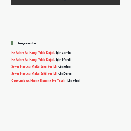
Son yorumlar
Hz Adem As Hangi Yılda Doğdu
için
admin
Hz Adem As Hangi Yılda Doğdu
için
Efendi
Şeker Hastası Malta Eriği Yer Mi
için
admin
Şeker Hastası Malta Eriği Yer Mi
için
Derya
Özgeçmiş Açıklama Kısmına Ne Yazılır
için
admin