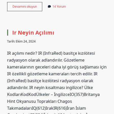
Vajina
Devamını okuyun
14 Yorum
Dalin
Ile
Yıkanır
Mı
Ir Neyin Açılımı
Tarih: Ekim 24, 2024
IR açılımı nedir? IR (InfraRed) basitçe kızılötesi
radyasyon olarak adlandırılır. Gözetleme
kameralarının geceleri daha iyi görüş sağlaması için
IR özellikli gözetleme kameraları tercih edilir. IR
(InfraRed) basitçe kızılötesi radyasyon olarak
adlandırılır. IR neyin kısaltması ingilizce? Ülke
KodlarıKodKodÜlkeler – İngilizceIO(357)Britanya
Hint Okyanusu Toprakları Chagos
TakımadalarıIQ(612)IrakIR(616)İran İslam