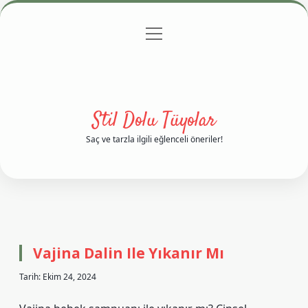
menüyü
Anasayfa
Gizlilik Politikası
Yasal Uyarı
aç
Hakkımızda
Stil Dolu Tüyolar
Saç ve tarzla ilgili eğlenceli öneriler!
Stil
Dolu
Vajina Dalin Ile Yıkanır Mı
Tüyolar
Tarih: Ekim 24, 2024
Yazılar