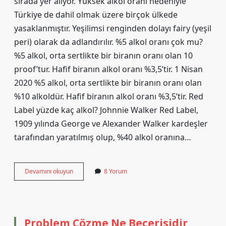
sırada yer alıyor. Yüksek alkol oranı nedeniyle
Türkiye de dahil olmak üzere birçok ülkede
yasaklanmıştır. Yeşilimsi renginden dolayı fairy (yeşil
peri) olarak da adlandırılır. %5 alkol oranı çok mu?
%5 alkol, orta sertlikte bir biranın oranı olan 10
proof’tur. Hafif biranın alkol oranı %3,5’tir. 1 Nisan
2020 %5 alkol, orta sertlikte bir biranın oranı olan
%10 alkoldür. Hafif biranın alkol oranı %3,5’tir. Red
Label yüzde kaç alkol? Johnnie Walker Red Label,
1909 yılında George ve Alexander Walker kardeşler
tarafından yaratılmış olup, %40 alkol oranına…
Black
Devamını okuyun
8 Yorum
Label
Yuzde
Kac
Alkol
Problem Çözme Ne Becerisidir