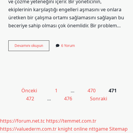
ve çözme yeteneğini içerir. Bir yöneticinin,
ekiplerinin karşılaştığı engelleri aşmasını ve onlara
üretken bir çalışma ortamı sağlamasını sağlayan bu
beceriye sahip olması çok önemlidir. Bir problem…
Problem
Devamını okuyun
6 Yorum
Çözme
Ne
Becerisidir
Yazı
Önceki
1
…
470
471
sayfalaması
472
…
476
Sonraki
https://forum.net.tc
https://temmet.com.tr
https://valuederm.com.tr
knight online
nttgame
Sitemap