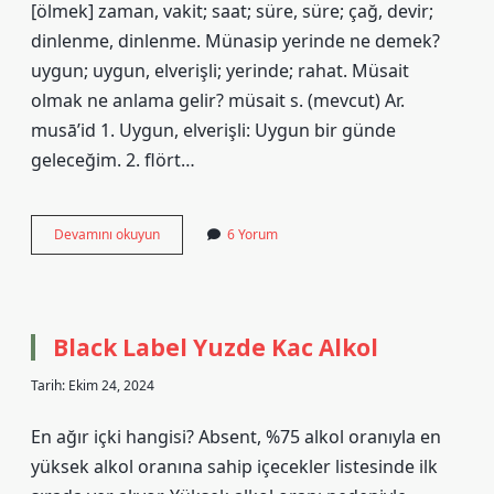
[ölmek] zaman, vakit; saat; süre, süre; çağ, devir;
dinlenme, dinlenme. Münasip yerinde ne demek?
uygun; uygun, elverişli; yerinde; rahat. Müsait
olmak ne anlama gelir? müsait s. (mevcut) Ar.
musā’id 1. Uygun, elverişli: Uygun bir günde
geleceğim. 2. flört…
Müsaitsin
Devamını okuyun
6 Yorum
Eş
Anlamlısı
Nedir
Black Label Yuzde Kac Alkol
Tarih: Ekim 24, 2024
En ağır içki hangisi? Absent, %75 alkol oranıyla en
yüksek alkol oranına sahip içecekler listesinde ilk