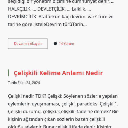
seçildiği bir yönetim biçimine cumhuriyet denir. …
HALKÇILIK. … DEVLETÇİLİK. … Laiklik. …
DEVRİMCİLİK. Atatürkün kaç devrimi var? Türe ve
tarihe göre listeleDevrim türüTarih…
Atatürkün
Devamını okuyun
14 Yorum
Ilke
Ve
Devrimleri
Nelerdir
Çelişkili Kelime Anlamı Nedir
Tarih: Ekim 24, 2024
Çelişki nedir TDK? Çelişki: Söylenen sözlerle yapılan
eylemlerin uyuşmaması, çelişki, paradoks. Çelişki 1.
Çelişki durumu, çelişki. Çelişkili ifade ne demek? Bir
kişinin ağzından çıkan sözlerin bazen çelişkili
olduğu söylenir. Buna çelişkili ifade denir. Kişinin