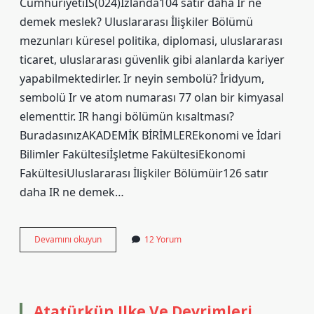
CumhuriyetiIS(024)İzlanda104 satır daha İr ne
demek meslek? Uluslararası İlişkiler Bölümü
mezunları küresel politika, diplomasi, uluslararası
ticaret, uluslararası güvenlik gibi alanlarda kariyer
yapabilmektedirler. Ir neyin sembolü? İridyum,
sembolü Ir ve atom numarası 77 olan bir kimyasal
elementtir. IR hangi bölümün kısaltması?
BuradasınızAKADEMİK BİRİMLEREkonomi ve İdari
Bilimler Fakültesiİşletme FakültesiEkonomi
FakültesiUluslararası İlişkiler Bölümüir126 satır
daha IR ne demek…
Ir
Devamını okuyun
12 Yorum
Neyin
Açılımı
Atatürkün Ilke Ve Devrimleri