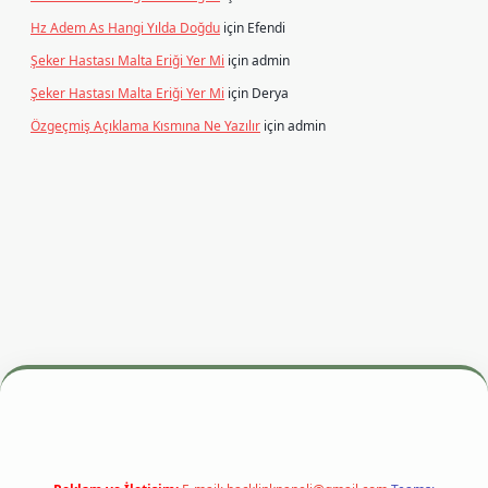
Hz Adem As Hangi Yılda Doğdu
için
Efendi
Şeker Hastası Malta Eriği Yer Mi
için
admin
Şeker Hastası Malta Eriği Yer Mi
için
Derya
Özgeçmiş Açıklama Kısmına Ne Yazılır
için
admin
i
betexper.xyz
m elexbet